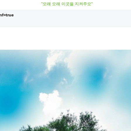
"오래 오래 이곳을 지켜주오"
nf=true