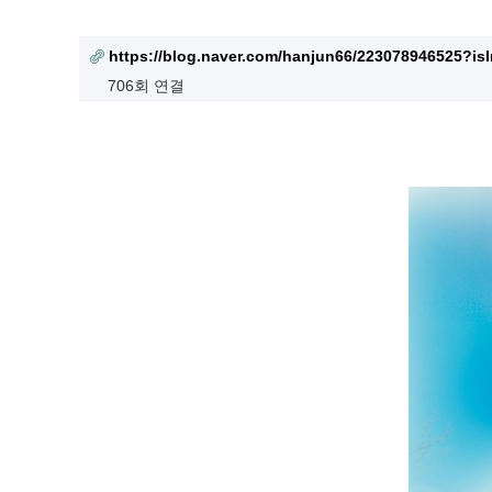
https://blog.naver.com/hanjun66/223078946525?isI
706회 연결