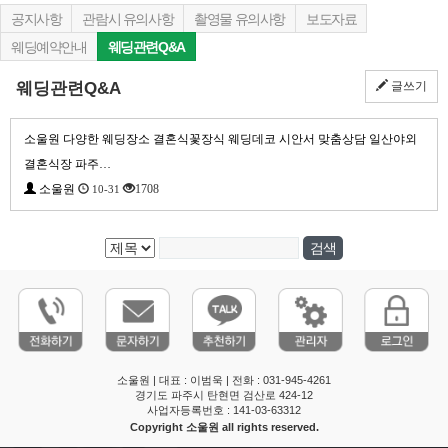
공지사항
관람시 유의사항
촬영물 유의사항
보도자료
웨딩예약안내
웨딩관련Q&A
웨딩관련Q&A
글쓰기
소울원 다양한 웨딩장소 결혼식꽃장식 웨딩데코 시안서 맞춤상담 일산야외
결혼식장 파주…
소울원
1708
10-31
소울원 | 대표 : 이범욱 | 전화 : 031-945-4261
경기도 파주시 탄현면 검산로 424-12
사업자등록번호 : 141-03-63312
Copyright 소울원 all rights reserved.